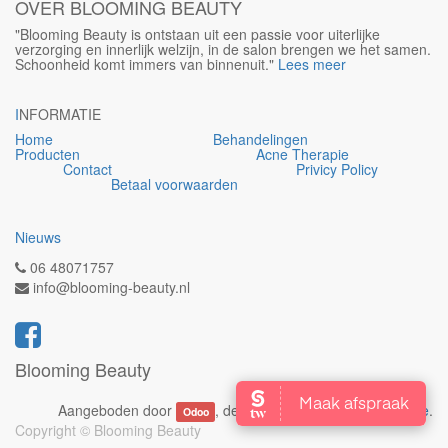
OVER BLOOMING BEAUTY
"Blooming Beauty is ontstaan uit een passie voor uiterlijke
verzorging en innerlijk welzijn, in de salon brengen we het samen.
Schoonheid komt immers van binnenuit."
Lees meer
I
NFORMATIE
Home
Behandelingen
Producten
Acne Therapie
Contact
Privicy Policy
Betaal voorwaarden
Nieuws
06 48071757
info@blooming-beauty.nl
Blooming Beauty
Aangeboden door
, de #1
Open source e-commerce
.
Odoo
Copyright ©
Blooming Beauty