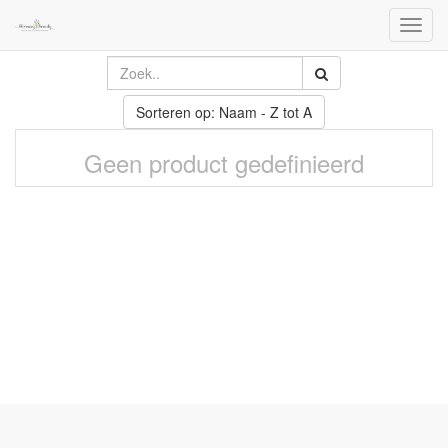
Toggl
naviga
Sorteren op: Naam - Z tot A
Geen product gedefinieerd