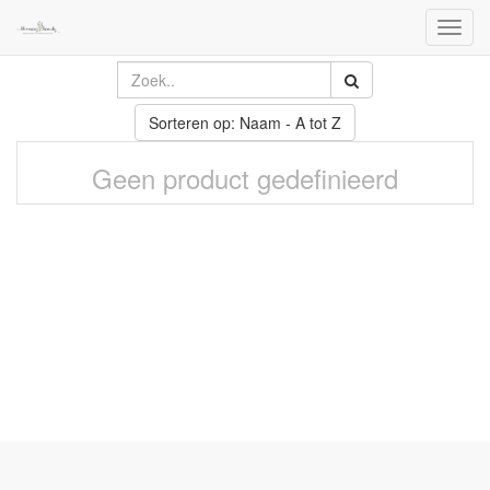
Toggl
naviga
Sorteren op: Naam - A tot Z
Geen product gedefinieerd