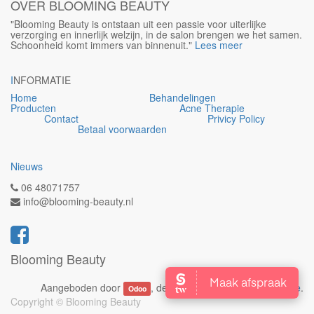
OVER BLOOMING BEAUTY
"Blooming Beauty is ontstaan uit een passie voor uiterlijke
verzorging en innerlijk welzijn, in de salon brengen we het samen.
Schoonheid komt immers van binnenuit."
Lees meer
I
NFORMATIE
Home
Behandelingen
Producten
Acne Therapie
Contact
Privicy Policy
Betaal voorwaarden
Nieuws
06 48071757
info@blooming-beauty.nl
Blooming Beauty
Aangeboden door
, de #1
Open source e-commerce
.
Odoo
Copyright ©
Blooming Beauty