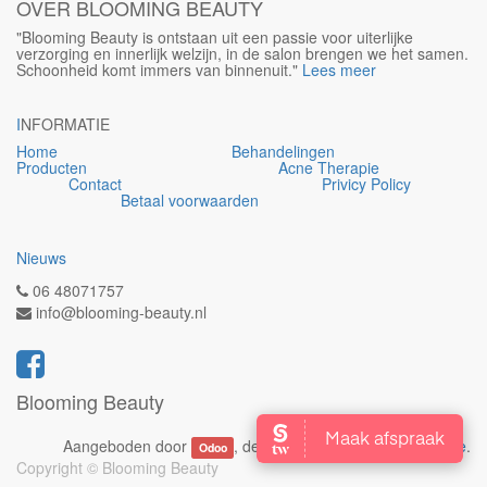
OVER BLOOMING BEAUTY
"Blooming Beauty is ontstaan uit een passie voor uiterlijke
verzorging en innerlijk welzijn, in de salon brengen we het samen.
Schoonheid komt immers van binnenuit."
Lees meer
I
NFORMATIE
Home
Behandelingen
Producten
Acne Therapie
Contact
Privicy Policy
Betaal voorwaarden
Nieuws
06 48071757
info@blooming-beauty.nl
Blooming Beauty
Aangeboden door
, de #1
Open source e-commerce
.
Odoo
Copyright ©
Blooming Beauty